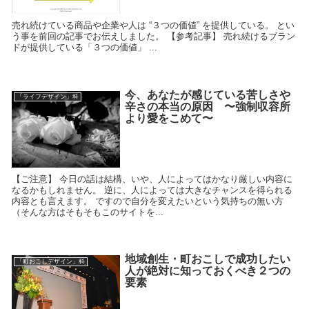
売れ続けている商品や企業や人は “３つの価値” を提供している。 とい
う事を前回の記事でお伝えしました。 【参考記事】 売れ続けるブラン
ドが提供している「３つの価値」 ...
今、あなたが感じている苦しさや
「ライフデザイン」科
辛さの本当の原因 〜強制収容所
より愛をこめて〜
【ご注意】 今日の話は結構、いや、人によってはかなり厳しい内容に
なるかもしれません。 逆に、人によっては大きなチャンスを得られる
内容とも言えます。 ですので自分を変えたいという気持ちの無い方
（そんな方はそもそもこのサイトを...
地域創生・町おこしで成功したい
「町おこしデザイン」科
人が絶対に知っておくべき２つの
要素