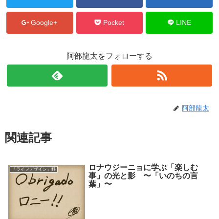
Google+
Pocket
LINE
阿部龍太をフォローする
阿部龍太
関連記事
ロナウジーニョに学ぶ「楽しむ
「ライフデザイン」科
事」の光と影 〜「いのちの言
葉」〜