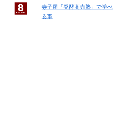
寺子屋「発酵商売塾」で学べ
る事